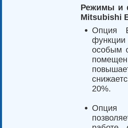
Режимы и 
Mitsubishi E
Опция E
функции 
особым о
помещен
повышае
снижает
20%.
Опция 
позволяе
работе 