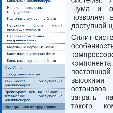
Канальные кондиционеры
шума и от
Напольно-потолочные
кондиционеры
позволяет 
Настенные внутренние блоки
доступной ц
Наружные блоки малой
производительности
Сплит-сист
Напольно-потолочные
внутренние блоки
особеннос
Модульные наружные блоки
компресс
Кассетные внутренние блоки
Канальные внутренние блоки
компонент
Vico Clima
постоянно
Стандартный монтаж
высокими 
Техническое обслуживание
кондиционеров
остановов
Прейскурант цен на ремонт и
затраты н
техническое обслуживание
кондиционеров
такого к
Холодильное оборудование