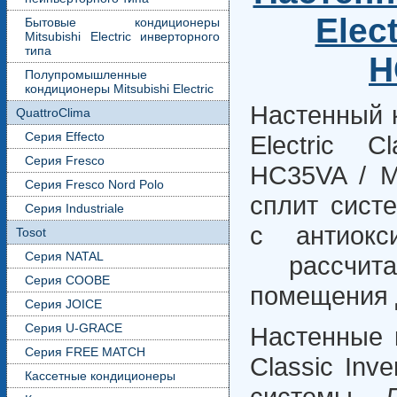
Elect
Бытовые кондиционеры
Mitsubishi Electric инверторного
типа
H
Полупромышленные
кондиционеры Mitsubishi Electric
Настенный к
QuattroClima
Серия Effecto
Electric C
Серия Fresco
HC35VA /
Серия Fresco Nord Polo
сплит сист
Серия Industriale
с антиокс
Tosot
Серия NATAL
рассчита
Серия COOBE
помещения 
Серия JOICE
Серия U-GRACE
Настенные к
Серия FREE MATCH
Classic Inv
Кассетные кондиционеры
системы. 