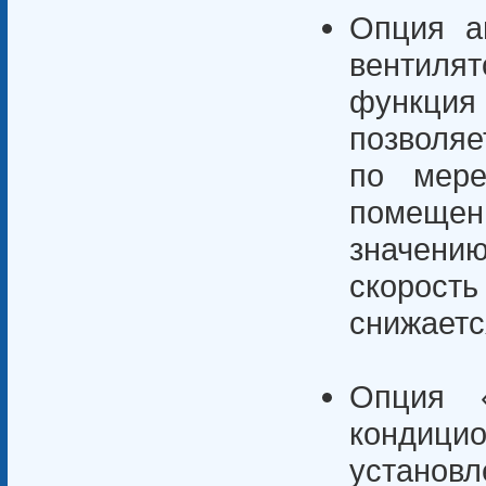
Опция а
вентиля
функция
позволяе
по мере
помеще
значени
скорос
снижаетс
Опция 
кондици
устано