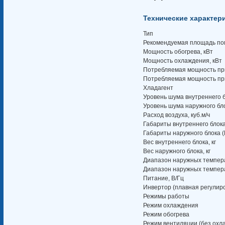
Технические характер
Тип
Рекомендуемая площадь п
Мощность обогрева, кВт
Мощность охлаждения, кВт
Потребляемая мощность при
Потребляемая мощность при
Хладагент
Уровень шума внутреннего б
Уровень шума наружного бло
Расход воздуха, куб.м/ч
Габариты внутреннего блока
Габариты наружного блока (
Вес внутреннего блока, кг
Вес наружного блока, кг
Диапазон наружных темпер
Диапазон наружных темпера
Питание, В/Гц
Инвертор (плавная регулир
Режимы работы
Режим охлаждения
Режим обогрева
Режим вентиляции (без охл