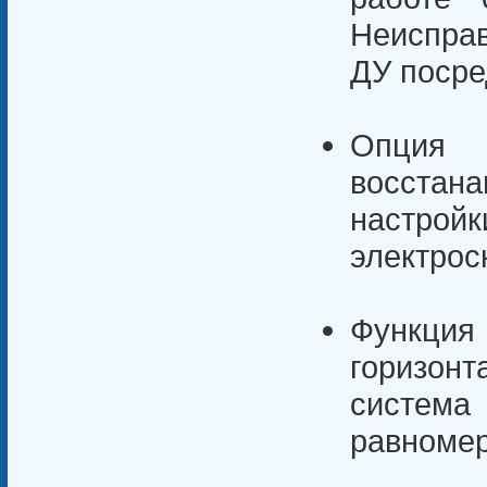
Неиспра
ДУ посре
Опция 
восстан
настрой
электрос
Функц
горизонт
систем
равномер