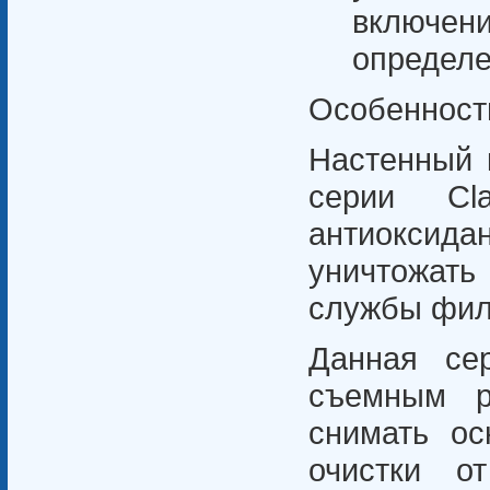
включ
определе
Особенност
Настенный к
серии Cla
антиоксид
уничтожать
службы филь
Данная се
съемным р
снимать о
очистки о