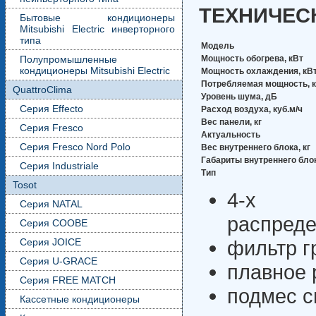
ТЕХНИЧЕС
Бытовые кондиционеры
Mitsubishi Electric инверторного
типа
Модель
Мощность обогрева, кВт
Полупромышленные
кондиционеры Mitsubishi Electric
Мощность охлаждения, кВ
Потребляемая мощность, 
QuattroClima
Уровень шума, дБ
Серия Effecto
Расход воздуха, куб.м/ч
Вес панели, кг
Серия Fresco
Актуальность
Серия Fresco Nord Polo
Вес внутреннего блока, кг
Габариты внутреннего бло
Серия Industriale
Тип
Tosot
4-х 
Серия NATAL
распреде
Серия COOBE
фильтр г
Серия JOICE
Серия U-GRACE
плавное 
Серия FREE MATCH
подмес с
Кассетные кондиционеры